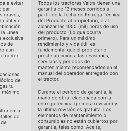
da a evitar
Todos los tractores Valtra tienen una
cipar
garantía de 12 meses corridos a
s graves,
partir de la fecha de Entrega Técnica
 útil y el
del Producto al propietario, o al
mbinación
alcanzar las 1000 (mil) horas de uso
 la Línea
del producto (Lo que ocurra
s exclusiva
primero). Para un máximo
los de
rendimiento y vida útil, es
do aún
fundamental que el propietario
u tractor
preste atención a las revisiones,
servicios y periodos de
mantenimiento recomendados en el
manual del operador entregado con
icaciones
el tractor.
iódico de
gas tu
el máximo
Durante el período de garantía, la
mano de obra relacionada con la
entrega técnica (primera revisión) y
la última revisión es gratuita. Los
ltra en la
elementos de mantenimiento o
talles de
consumibles no están cubiertos por
 de
garantía, tales como: Aceite,