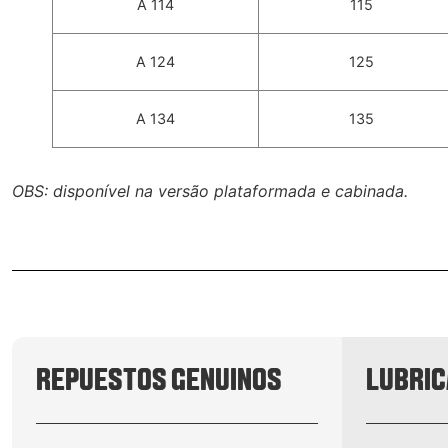
A 114
115
A 124
125
A 134
135
OBS: disponível na versão plataformada e cabinada.
REPUESTOS GENUINOS
LUBRI