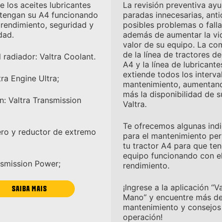
e los aceites lubricantes
La revisión preventiva ayu
ntengan su A4 funcionando
paradas innecesarias, anti
rendimiento, seguridad y
posibles problemas o falla
dad.
además de aumentar la vida
valor de su equipo. La co
de la línea de tractores de
 radiador: Valtra Coolant.
A4 y la línea de lubricante
extiende todos los interva
ra Engine Ultra;
mantenimiento, aumentan
más la disponibilidad de s
n: Valtra Transmission
Valtra.
Te ofrecemos algunas ind
ero y reductor de extremo
para el mantenimiento per
tu tractor A4 para que ten
equipo funcionando con 
nsmission Power;
rendimiento.
¡Ingrese a la aplicación “Va
SAIBA MAIS
Mano” y encuentre más de
mantenimiento y consejos
operación!