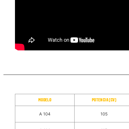
MODELO
POTENCIA (CV)
A 104
105