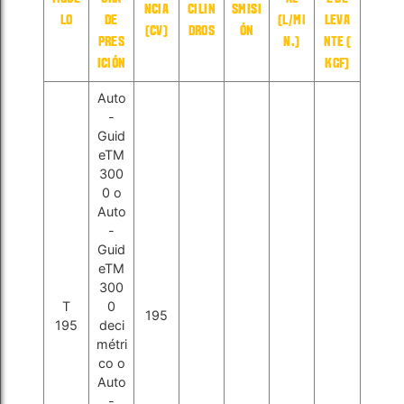
NCIA
CILIN
SMISI
LO
DE
(L/MI
LEVA
(CV)
DROS
ÓN
PRES
N.)
NTE (
ICIÓN
KGF)
Auto
-
Guid
eTM
300
0 o
Auto
-
Guid
eTM
300
T
0
195
195
deci
métri
co o
Auto
-