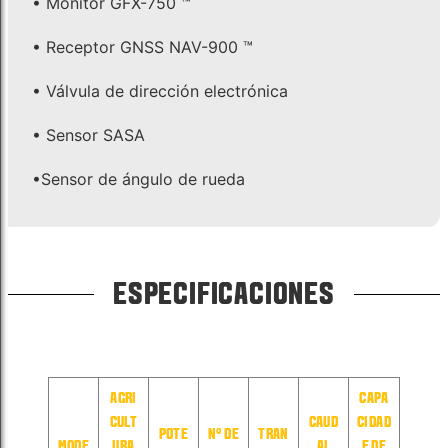
• Monitor GFX-750 ™
• Receptor GNSS NAV-900 ™
• Válvula de dirección electrónica
• Sensor SASA
•Sensor de ángulo de rueda
ESPECIFICACIONES
AGRI
CAPA
CULT
CAUD
CIDAD
POTE
N° DE
TRAN
MODE
URA
AL
E DE