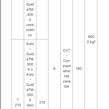
Guid
eTM
300
0
centi
métri
co
960
0 kgf
Auto
-
CVT
Guid
–
eTM
Con
300
stant
6
190
0 o
eme
Auto
nte
-
varia
Guid
ble
eTM
300
T
0
210
210
deci