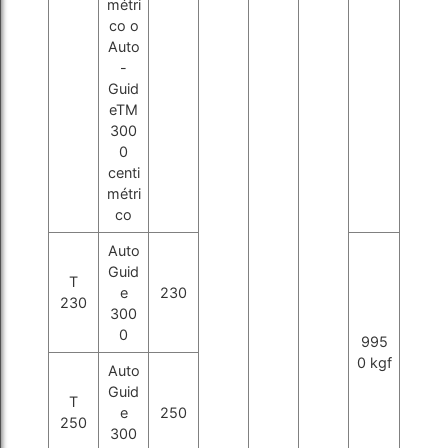
métri
co o
Auto
-
Guid
eTM
300
0
centi
métri
co
Auto
Guid
T
e
230
230
300
0
995
0 kgf
Auto
Guid
T
e
250
250
300