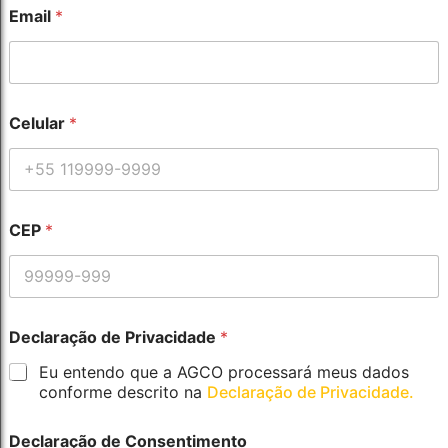
*
Email
*
d
a
*
Celular
*
CEP
*
Declaração de Privacidade
*
Eu entendo que a AGCO processará meus dados
conforme descrito na
Declaração de Privacidade.
Declaração de Consentimento